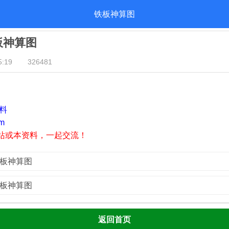
铁板神算图
铁板神算图
:19
326481
资料
m
站或本资料，一起交流！
铁板神算图
铁板神算图
返回首页